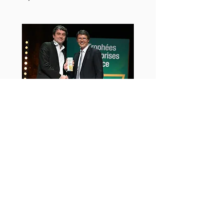
- Trophée du Chef d’entreprise
de l’année -
Remis par
WENDLING Franck,
Directeur Centre d'Affaires Alsace
Caisse d'épargne à
Stephan Jenn,
Président de Novalix